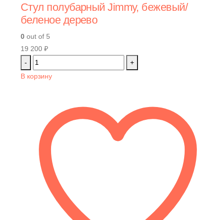
Стул полубарный Jimmy, бежевый/
беленое дерево
0
out of 5
19 200
₽
-
+
В корзину