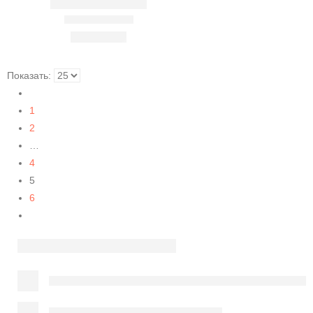
Показать:
1
2
…
4
5
6