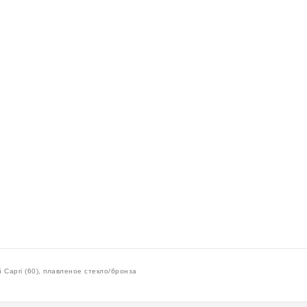
Capri (60), плавленое стекло/бронза