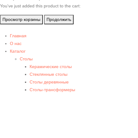
You've just added this product to the cart:
Просмотр корзины
Продолжить
Главная
О нас
Каталог
Столы
Керамические столы
Стеклянные столы
Столы деревянные
Столы-трансформеры
Стулья
Стулья на металлокаркасе
Деревянные стулья
Пластиковые стулья
Кресла
Барные стулья